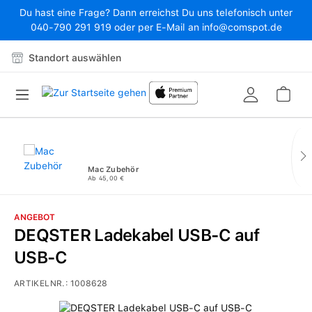
Du hast eine Frage? Dann erreichst Du uns telefonisch unter
Zum Hauptinhalt springen
040-790 291 919 oder per E-Mail an info@comspot.de
Standort auswählen
War
Mac Zubehör
Ab 45,00 €
ANGEBOT
DEQSTER Ladekabel USB-C auf
USB-C
ARTIKELNR.:
1008628
Bildergalerie überspringen