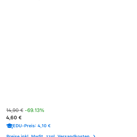
Verkaufspreis:
Regulärer Preis:
14,90 €
-69.13%
4,60 €
EDU-Preis: 4,10 €
Preise inkl. MwSt. zzgl. Versandkosten