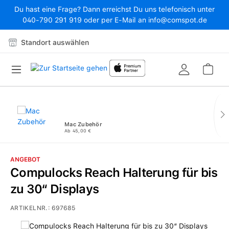
Du hast eine Frage? Dann erreichst Du uns telefonisch unter
Zum Hauptinhalt springen
040-790 291 919 oder per E-Mail an info@comspot.de
Standort auswählen
War
Mac Zubehör
Ab 45,00 €
ANGEBOT
Compulocks Reach Halterung für bis
zu 30“ Displays
ARTIKELNR.:
697685
Bildergalerie überspringen