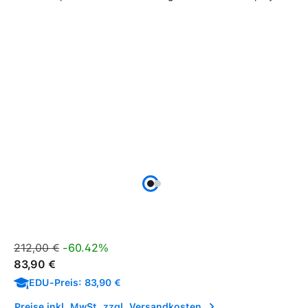
Verkaufspreis:
Regulärer Preis:
212,00 €
-60.42%
83,90 €
EDU-Preis: 83,90 €
Preise inkl. MwSt. zzgl. Versandkosten