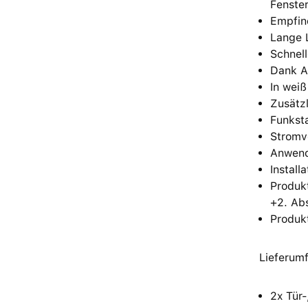
Fenste
Empfind
Lange 
Schnell
Dank A
In weiß
Zusätz
Funkst
Stromv
Anwend
Install
Produk
+2. Ab
Produkt
Lieferum
2x Tür