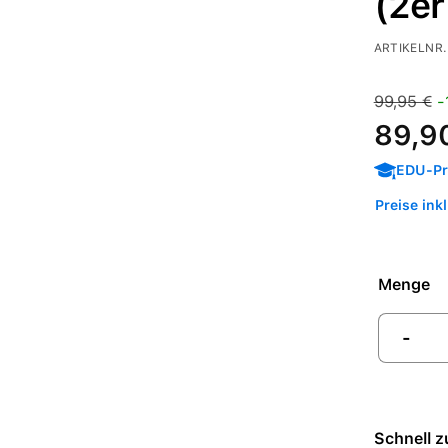
(2er
ARTIKELNR.
Verkaufspre
Regulärer 
99,95 €
-
89,9
EDU-Pre
Preise ink
Menge
-
Schnell z