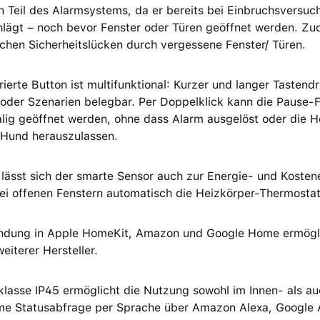
n Teil des Alarmsystems, da er bereits bei Einbruchsversuc
hlägt – noch bevor Fenster oder Türen geöffnet werden. Z
chen Sicherheitslücken durch vergessene Fenster/ Türen.
rierte Button ist multifunktional: Kurzer und langer Tastendr
oder Szenarien belegbar. Per Doppelklick kann die Pause-F
lig geöffnet werden, ohne dass Alarm ausgelöst oder die He
 Hund herauszulassen.
 lässt sich der smarte Sensor auch zur Energie- und Kosten
ei offenen Fenstern automatisch die Heizkörper-Thermosta
indung in Apple HomeKit, Amazon und Google Home ermögli
eiterer Hersteller.
klasse IP45 ermöglicht die Nutzung sowohl im Innen- als a
e Statusabfrage per Sprache über Amazon Alexa, Google As