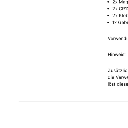
2x Mag
2x CR1
2x Kle
1x Geb
Verwendu
Hinweis:
Zusätzlic
die Verwe
löst die