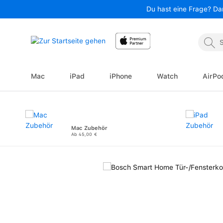
Du hast eine Frage? Da
 Hauptinhalt springen
Zur Suche springen
Zur Hauptnavigation springen
Mac
iPad
iPhone
Watch
AirPo
Mac Zubehör
Ab 45,00 €
Bildergalerie überspringen