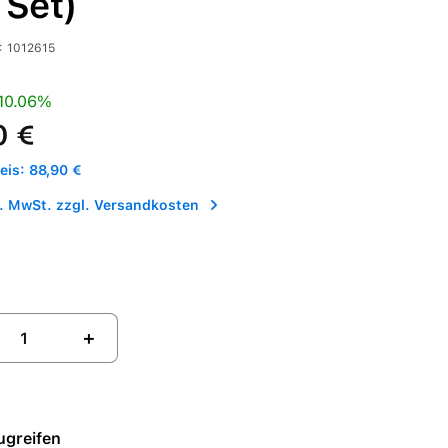
 Set)
:
1012615
is:
Preis:
10.06%
0 €
is: 88,90 €
l. MwSt. zzgl. Versandkosten
+
ugreifen