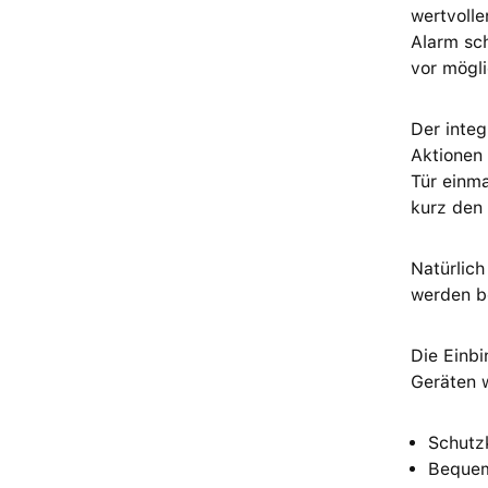
wertvolle
Alarm sc
vor mögli
Der integ
Aktionen 
Tür einma
kurz den
Natürlich
werden b
Die Einb
Geräten w
Schutz
Bequem