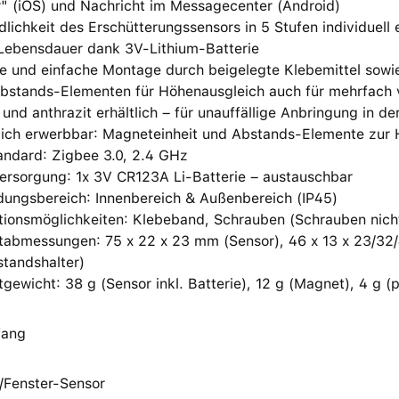
r" (iOS) und Nachricht im Messagecenter (Android)
lichkeit des Erschütterungssensors in 5 Stufen individuell e
Lebensdauer dank 3V-Lithium-Batterie
e und einfache Montage durch beigelegte Klebemittel sowie 
bstands-Elementen für Höhenausgleich auch für mehrfach v
 und anthrazit erhältlich – für unauffällige Anbringung in 
lich erwerbbar: Magneteinheit und Abstands-Elemente zur 
andard: Zigbee 3.0, 2.4 GHz
ersorgung: 1x 3V CR123A Li-Batterie – austauschbar
ungsbereich: Innenbereich & Außenbereich (IP45)
ationsmöglichkeiten: Klebeband, Schrauben (Schrauben nich
tabmessungen: 75 x 22 x 23 mm (Sensor), 46 x 13 x 23/32/
standshalter)
gewicht: 38 g (Sensor inkl. Batterie), 12 g (Magnet), 4 g (
fang
-/Fenster-Sensor