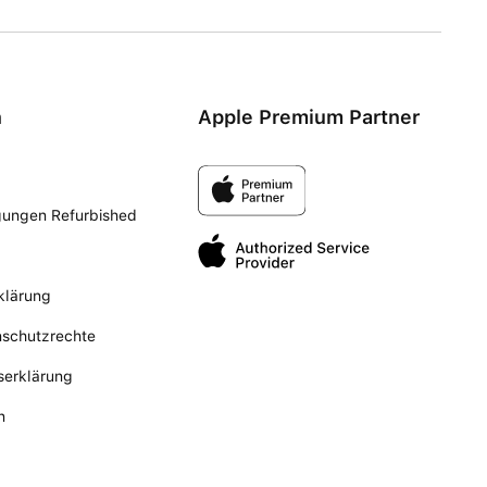
n
Apple Premium Partner
gungen Refurbished
klärung
nschutzrechte
tserklärung
n