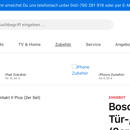
nn erreichst Du uns telefonisch unter 040-790 291 919 oder per E-
ds
TV & Home
Zubehör
Service
Angebo
iPad Zubehör
iPhone Zubehör
Ab 10,00 €
Ab 5,00 €
ANGEBOT
Bos
Tür-