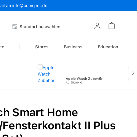
Mail an info@comspot.de
Warenkor
Standort auswählen
te
Stores
Business
Education
Apple Watch Zubehör
Ab 25,00 €
ch Smart Home
/Fensterkontakt II Plus