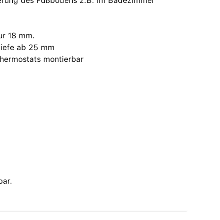
ierung des Fußbodens z.B. im Badezimmer
ur 18 mm.
tiefe ab 25 mm
hermostats montierbar
bar.