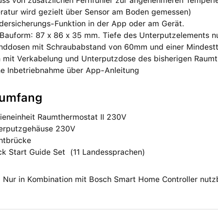
uss von zusätzlichen Fernfühler zur angenehmeren Temper
ratur wird gezielt über Sensor am Boden gemessen)
ndersicherungs-Funktion in der App oder am Gerät.
 Bauform: 87 x 86 x 35 mm. Tiefe des Unterputzelements n
nddosen mit Schraubabstand von 60mm und einer Mindest
h mit Verkabelung und Unterputzdose des bisherigen Raumt
he Inbetriebnahme über App-Anleitung
rumfang
dieneinheit Raumthermostat II 230V
terputzgehäuse 230V
ahtbrücke
ck Start Guide Set
(11 Landessprachen)
:
Nur in Kombination mit Bosch Smart Home Controller nutz