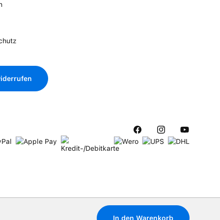
n
chutz
iderrufen
In den Warenkorb