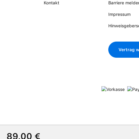
Kontakt
Barriere melde
Impressum
Hinweisgebers
Vertrag w
Verkaufspreis:
89,00 €