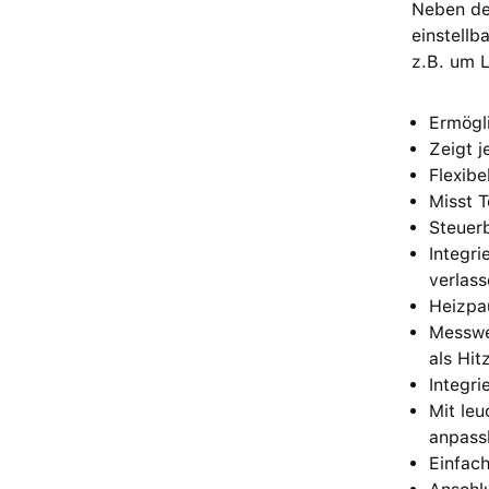
Neben de
einstellb
z.B. um L
Ermögl
Zeigt j
Flexibe
Misst T
Steuer
Integri
verlass
Heizpa
Messwer
als Hit
Integri
Mit le
anpassb
Einfach