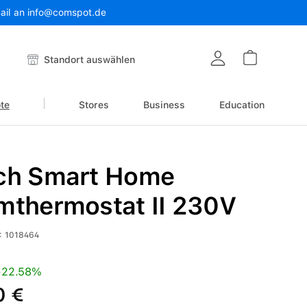
Mail an info@comspot.de
Warenkor
Standort auswählen
te
Stores
Business
Education
ch Smart Home
mthermostat II 230V
:
1018464
is:
Preis:
22.58%
0 €