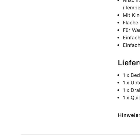
Anschl
(Tempe
Mit Ki
Flache
Für Wa
Einfac
Einfac
Liefe
1 x Be
1 x Un
1 x Dr
1 x Qui
Hinweis