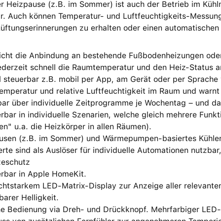
r Heizpause (z.B. im Sommer) ist auch der Betrieb im Kü
ar. Auch können Temperatur- und Luftfeuchtigkeits-Messun
üftungserinnerungen zu erhalten oder einen automatischen 
icht die Anbindung an bestehende Fußbodenheizungen oder
ederzeit schnell die Raumtemperatur und den Heiz-Status a
l steuerbar z.B. mobil per App, am Gerät oder per Sprache 
emperatur und relative Luftfeuchtigkeit im Raum und warnt 
bar über individuelle Zeitprogramme je Wochentag – und da
erbar in individuelle Szenarien, welche gleich mehrere Funk
en" u.a. die Heizkörper in allen Räumen).
usen (z.B. im Sommer) und Wärmepumpen-basiertes Kühle
te sind als Auslöser für individuelle Automationen nutzbar
zeschutz
erbar in Apple HomeKit.
uchtstarkem LED-Matrix-Display zur Anzeige aller relevant
arer Helligkeit.
e Bedienung via Dreh- und Drückknopf. Mehrfarbiger LED-Le