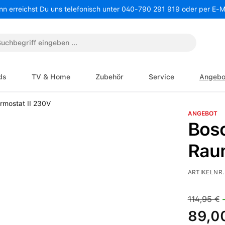
nn erreichst Du uns telefonisch unter 040-790 291 919 oder per E-
ds
TV & Home
Zubehör
Service
Angebo
ANGEBOT
Bos
Rau
ARTIKELNR.
Verkaufspre
Regulärer 
114,95 €
-
89,0