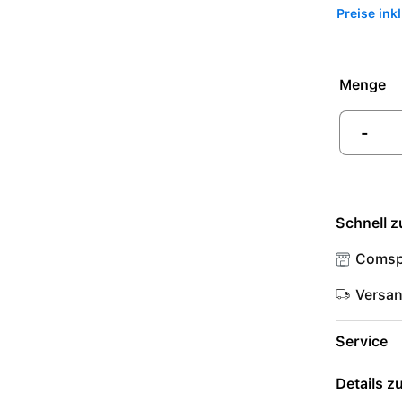
Preise ink
Menge
-
Schnell z
Comsp
Versa
Service
Details 