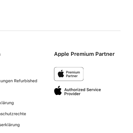
n
Apple Premium Partner
gungen Refurbished
klärung
nschutzrechte
tserklärung