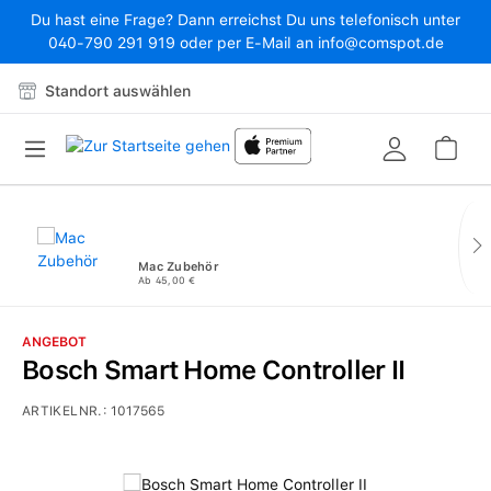
Du hast eine Frage? Dann erreichst Du uns telefonisch unter
Zum Hauptinhalt springen
040-790 291 919 oder per E-Mail an info@comspot.de
Standort auswählen
War
Mac Zubehör
Ab 45,00 €
ANGEBOT
Bosch Smart Home Controller II
ARTIKELNR.:
1017565
Bildergalerie überspringen