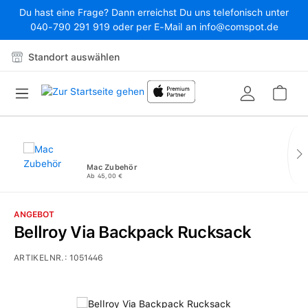
Du hast eine Frage? Dann erreichst Du uns telefonisch unter
Zum Hauptinhalt springen
040-790 291 919 oder per E-Mail an info@comspot.de
Standort auswählen
War
Mac Zubehör
Ab 45,00 €
ANGEBOT
Bellroy Via Backpack Rucksack
ARTIKELNR.:
1051446
Bildergalerie überspringen