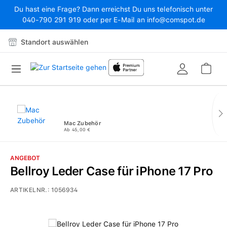
Du hast eine Frage? Dann erreichst Du uns telefonisch unter
Zum Hauptinhalt springen
040-790 291 919 oder per E-Mail an info@comspot.de
Standort auswählen
War
Mac Zubehör
Ab 45,00 €
ANGEBOT
Bellroy Leder Case für iPhone 17 Pro
ARTIKELNR.:
1056934
Bildergalerie überspringen