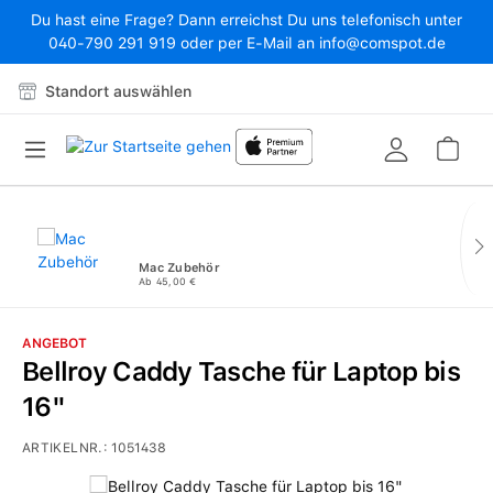
Du hast eine Frage? Dann erreichst Du uns telefonisch unter
Zum Hauptinhalt springen
040-790 291 919 oder per E-Mail an info@comspot.de
Standort auswählen
War
Mac Zubehör
Ab 45,00 €
ANGEBOT
Bellroy Caddy Tasche für Laptop bis
16"
ARTIKELNR.:
1051438
Bildergalerie überspringen