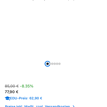
Verkaufspreis:
Regulärer Preis:
85,00 €
-8.35%
77,90 €
EDU-Preis: 62,90 €
Preise inkl. MwSt. zzgl. Versandkosten