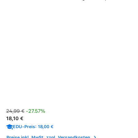
Verkaufspreis:
Regulärer Preis:
24,99 €
-27.57%
18,10 €
EDU-Preis: 18,00 €
Preise inkl. MwSt. zzgl. Versandkosten