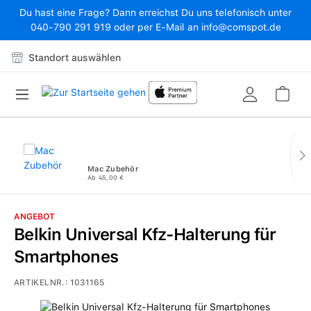
Du hast eine Frage? Dann erreichst Du uns telefonisch unter
Zum Hauptinhalt springen
040-790 291 919 oder per E-Mail an info@comspot.de
Standort auswählen
War
Mac Zubehör
Ab 45,00 €
ANGEBOT
Belkin Universal Kfz-Halterung für
Smartphones
ARTIKELNR.:
1031165
Bildergalerie überspringen