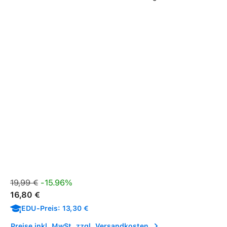
Verkaufspreis:
Regulärer Preis:
19,99 €
-15.96%
16,80 €
EDU-Preis: 13,30 €
Preise inkl. MwSt. zzgl. Versandkosten