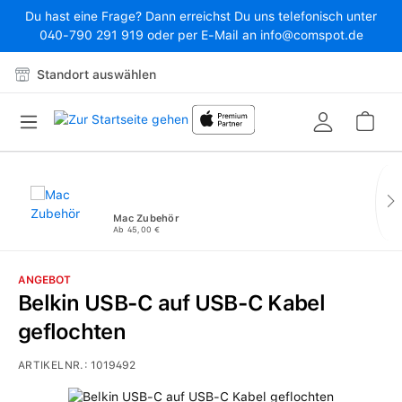
Du hast eine Frage? Dann erreichst Du uns telefonisch unter
Zum Hauptinhalt springen
040-790 291 919 oder per E-Mail an info@comspot.de
Standort auswählen
War
Mac Zubehör
Ab 45,00 €
ANGEBOT
Belkin USB-C auf USB-C Kabel
geflochten
ARTIKELNR.:
1019492
Bildergalerie überspringen