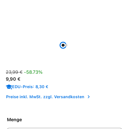
Verkaufspreis:
Regulärer Preis:
23,99 €
-58.73%
9,90 €
EDU-Preis: 8,30 €
Preise inkl. MwSt. zzgl. Versandkosten
Menge