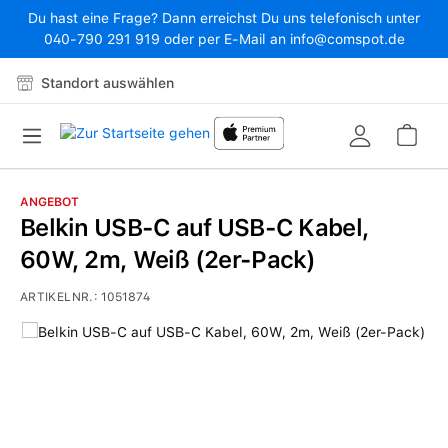
Du hast eine Frage? Dann erreichst Du uns telefonisch unter
Zum Hauptinhalt springen
040-790 291 919 oder per E-Mail an info@comspot.de
Standort auswählen
War
ANGEBOT
Belkin USB-C auf USB-C Kabel,
60W, 2m, Weiß (2er-Pack)
ARTIKELNR.:
1051874
Bildergalerie überspringen