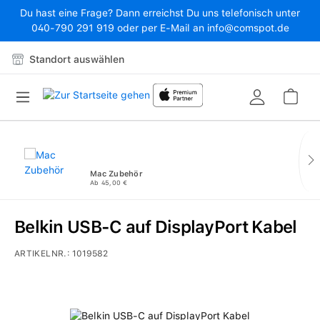
Du hast eine Frage? Dann erreichst Du uns telefonisch unter
Zum Hauptinhalt springen
040-790 291 919 oder per E-Mail an info@comspot.de
Standort auswählen
War
Mac Zubehör
Ab 45,00 €
Belkin USB-C auf DisplayPort Kabel
ARTIKELNR.:
1019582
Bildergalerie überspringen