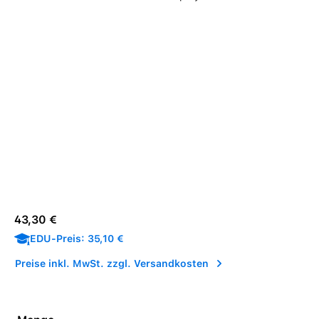
Verkaufspreis:
Regulärer Preis:
43,30 €
EDU-Preis: 35,10 €
Preise inkl. MwSt. zzgl. Versandkosten