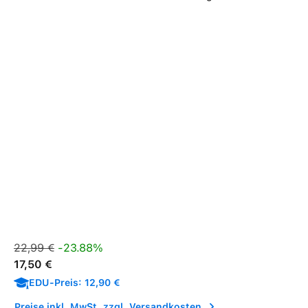
Verkaufspreis:
Regulärer Preis:
22,99 €
-23.88%
17,50 €
EDU-Preis: 12,90 €
Preise inkl. MwSt. zzgl. Versandkosten