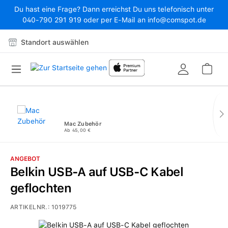
Du hast eine Frage? Dann erreichst Du uns telefonisch unter
Zum Hauptinhalt springen
040-790 291 919 oder per E-Mail an info@comspot.de
Standort auswählen
War
Mac Zubehör
Ab 45,00 €
ANGEBOT
Belkin USB-A auf USB-C Kabel
geflochten
ARTIKELNR.:
1019775
Bildergalerie überspringen