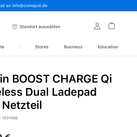
Mail an info@comspot.de
Warenkor
Standort auswählen
te
Stores
Business
Education
kin BOOST CHARGE Qi
eless Dual Ladepad
. Netzteil
:
1031050
reis: