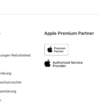
n
Apple Premium Partner
gungen Refurbished
klärung
nschutzrechte
tserklärung
n