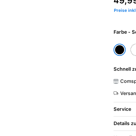
49,9
Preise ink
Farb
W
Schwarz
Schnell z
Comsp
Versa
Service
Details 