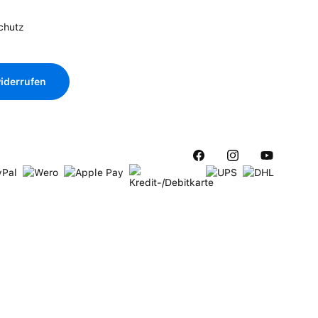
chutz
iderrufen