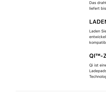
Das drah
liefert b
LADE
Laden Si
entwickel
kompatibe
QI™-Z
Qi ist e
Ladepads
Technolo