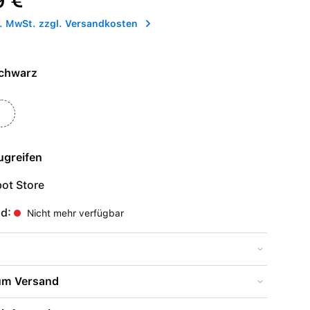
9 €
l. MwSt. zzgl. Versandkosten
e - Schwarz
eiß
ugreifen
ot Store
nd:
Nicht mehr verfügbar
zum Versand