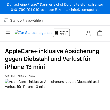
Du hast eine Frage? Dann erreichst Du uns telefonisch unter
Zum Hauptinhalt springen
040-790 291 919 oder per E-Mail an info@comspot.de
Standort auswählen
War
AppleCare+ inklusive Absicherung
gegen Diebstahl und Verlust für
iPhone 13 mini
ARTIKELNR.:
737467
Bildergalerie überspringen