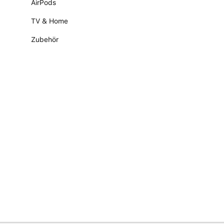
AirPods
TV & Home
Zubehör