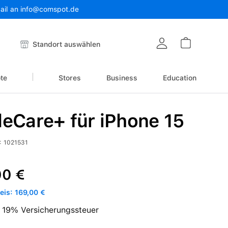
Mail an info@comspot.de
Warenkor
Standort auswählen
te
Stores
Business
Education
eCare+ für iPhone 15
:
1021531
reis:
00 €
is: 169,00 €
l. 19% Versicherungssteuer