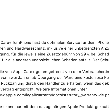
Care+ für iPhone hast du optimalen Service für dein iPhone
nen und Hardware­schutz, inklusive einer unbegrenzten Anza
gung, für die jeweils eine Zusatzgebühr von 29 € bei Schä
 für alle anderen unabsicht­lichen Schäden anfällt. Der S
eile von AppleCare+ gelten getrennt von dem Verbraucher:
 von zwei Jahren ab Übergang der Ware eine kostenlose Rep
e Rückzahlung durch den Händler zu erhalten, wenn das ge
ertrag entspricht. Weitere Informationen unter
www.apple.com/legal/warranty/docs/statutory_warranty-de.p
e+ kann nur mit dem dazugehörigen Apple Produkt gekauft