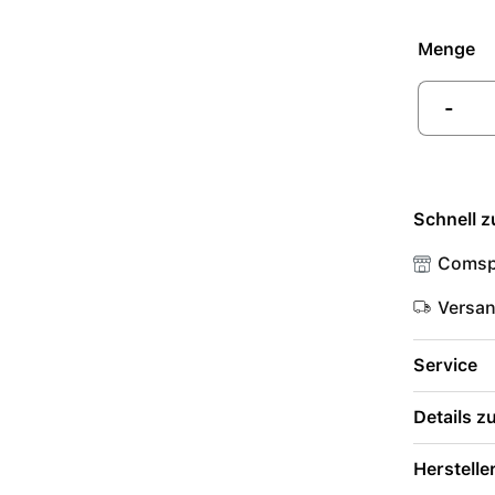
Menge
-
Schnell z
Comsp
Versa
Service
Details 
Herstelle