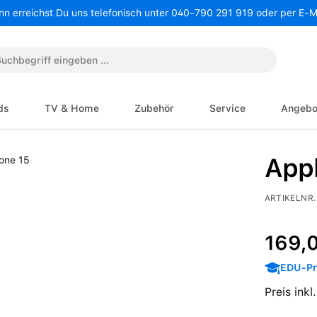
nn erreichst Du uns telefonisch unter 040-790 291 919 oder per E-
ds
TV & Home
Zubehör
Service
Angebo
Appl
ARTIKELNR.
Regulärer P
169,
EDU-Pre
Preis ink