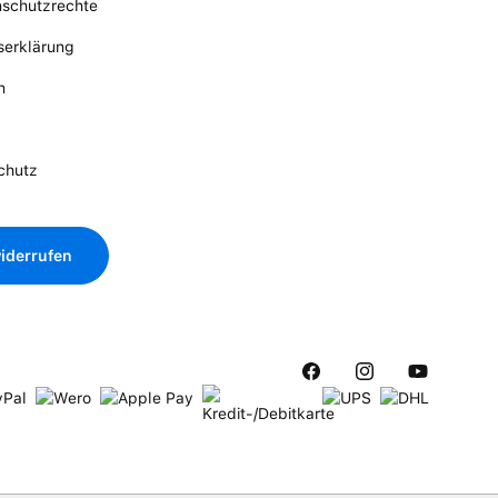
nschutzrechte
tserklärung
n
chutz
iderrufen