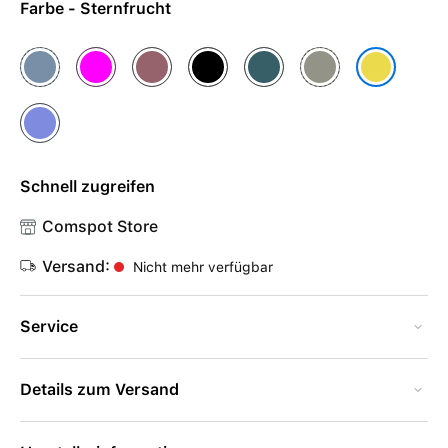
Farbe - Sternfrucht
Denim
Fuchsia
Pflaume
Schwarz
Seegrün
Steingrau
Sternfrucht
Ultramarin
Schnell zugreifen
Comspot Store
Versand:
Nicht mehr verfügbar
Service
Details zum Versand