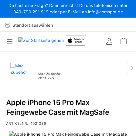
Du hast eine Frage? Dann erreichst Du uns telefonisch unter
Zum Hauptinhalt springen
040-790 291 919 oder per E-Mail an info@comspot.de
Standort auswählen
War
Mac Zubehör
Ab 45,00 €
Apple iPhone 15 Pro Max
Feingewebe Case mit MagSafe
ARTIKELNR.:
1021336
Bildergalerie überspringen