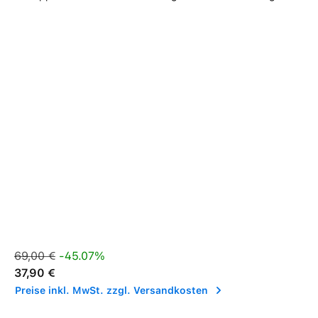
Verkaufspreis:
Regulärer Preis:
69,00 €
-45.07%
37,90 €
Preise inkl. MwSt. zzgl. Versandkosten