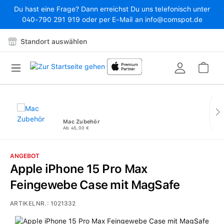
Du hast eine Frage? Dann erreichst Du uns telefonisch unter
Zum Hauptinhalt springen
040-790 291 919 oder per E-Mail an info@comspot.de
Standort auswählen
War
Mac Zubehör
Ab 45,00 €
ANGEBOT
Apple iPhone 15 Pro Max
Feingewebe Case mit MagSafe
ARTIKELNR.:
1021332
Bildergalerie überspringen