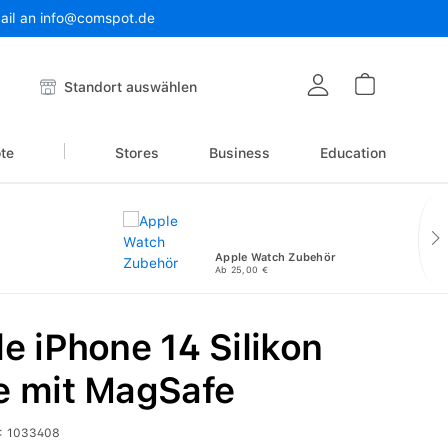
Mail an info@comspot.de
Warenkor
Standort auswählen
te
Stores
Business
Education
Apple Watch Zubehör
Ab 25,00 €
e iPhone 14 Silikon
e mit MagSafe
:
1033408