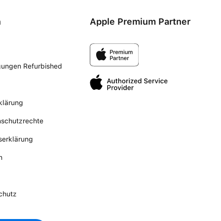
n
Apple Premium Partner
gungen Refurbished
klärung
nschutzrechte
tserklärung
n
chutz