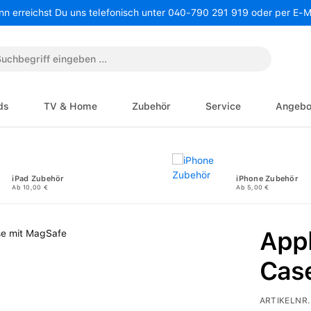
nn erreichst Du uns telefonisch unter 040-790 291 919 oder per E-
ds
TV & Home
Zubehör
Service
Angebo
iPad Zubehör
iPhone Zubehör
Ab 10,00 €
Ab 5,00 €
Appl
Cas
ARTIKELNR.