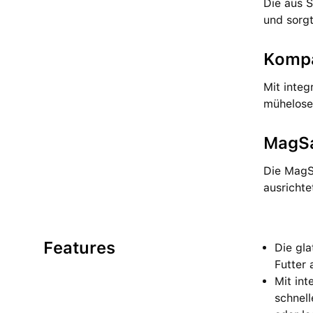
Die aus S
und sorgt
Kompa
Mit integ
müheloses
MagSa
Die MagSa
ausrichte
Features
Die gla
Futter 
Mit int
schnel