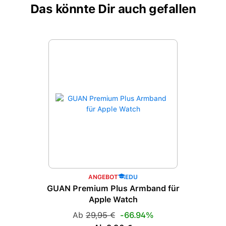
Das könnte Dir auch gefallen
Produktgalerie überspringen
ANGEBOT
EDU
GUAN Premium Plus Armband für
Apple Watch
Regulärer Preis:
Ab
29,95 €
-66.94%
Verkaufspreis: