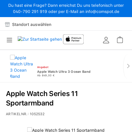
Du hast eine Frage? Dann erreichst Du uns telefonisch unter
Zum Hauptinhalt springen
040-790 291 919 oder per E-Mail an info@comspot.de
Standort auswählen
War
Angebot
Apple Watch Ultra 3 Ocean Band
Ab 849,00 €
Apple Watch Series 11
Sportarmband
ARTIKELNR.:
1052532
Bildergalerie überspringen