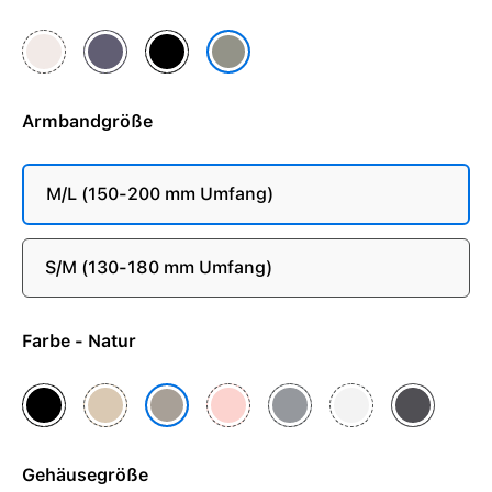
Blassrosa
Nebelviolett
Schwarz
Steingrau
Armbandgröße
M/L (150-200 mm Umfang)
S/M (130-180 mm Umfang)
Farbe - Natur
Diamantschwarz
Gold
Roségold
Schiefer
Silber
Space Grau
Natur
Gehäusegröße