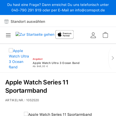
Du hast eine Frage? Dann erreichst Du uns telefonisch unter
Zum Hauptinhalt springen
040-790 291 919 oder per E-Mail an info@comspot.de
Standort auswählen
War
Angebot
Apple Watch Ultra 3 Ocean Band
Ab 849,00 €
Apple Watch Series 11
Sportarmband
ARTIKELNR.:
1052520
Bildergalerie überspringen