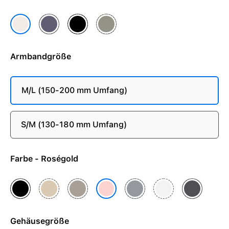
Nebelviolett
Schwarz
Steingrau
Blassrosa
Armbandgröße
M/L (150-200 mm Umfang)
S/M (130-180 mm Umfang)
Farbe - Roségold
Diamantschwarz
Gold
Natur
Schiefer
Silber
Space Grau
Roségold
Gehäusegröße