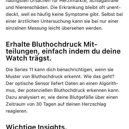
häufig­sten Ursachen für Herz­infarkte, Schlag­anfälle
und Nierenschäden. Die Erkrankung bleibt oft unent­
deckt, weil es häufig keine Symptome gibt. Selbst bei
einer ärztlichen Unter­suchung kann sie bei nur einer
ein­zelnen Messung leicht übersehen werden.
Erhalte Bluthochdruck Mit­
teilungen, ein­fach indem du deine
Watch trägst.
Die Series 11 kann dich benach­richtigen, wenn sie
Muster von Bluthochdruck erkennt. Wie das geht?
Der optische Sensor liefert Daten an einen Algo­rith­
mus, der poten­ziellen Blut­hochdruck erkennen kann.
Dazu analysiert er, wie deine Blut­gefäße über einen
Zeit­raum von 30 Tagen auf deinen Herzschlag
reagieren.
Wichtige Insights.