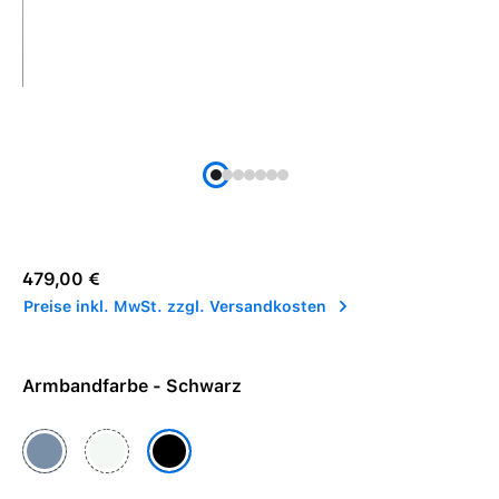
Regulärer Preis:
479,00 €
Preise inkl. MwSt. zzgl. Versandkosten
Armbandfarbe - Schwarz
Denim
Polarstern
Schwarz