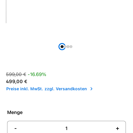
Verkaufspreis:
Regulärer Preis:
599,00 €
-16.69%
499,00 €
Preise inkl. MwSt. zzgl. Versandkosten
Menge
-
+