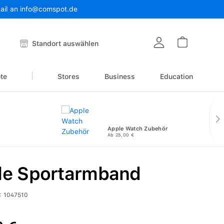
Mail an info@comspot.de
Warenkor
Standort auswählen
te
Stores
Business
Education
Apple Watch Zubehör
Ab 25,00 €
le Sportarmband
:
1047510
reis: