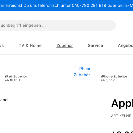
nn erreichst Du uns telefonisch unter 040-790 291 919 oder per E-
ds
TV & Home
Zubehör
Service
Angebo
iPad Zubehör
iPhone Zubehör
Ab 10,00 €
Ab 5,00 €
App
ARTIKELNR.
Regulärer P