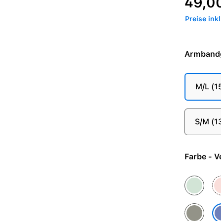
49,0
Preise ink
Armband
M/L (
S/M (
Farbe
Aquamari
Bl
Steingrau
Ve