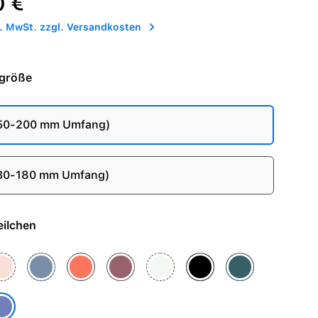
0 €
l. MwSt. zzgl. Versandkosten
größe
150-200 mm Umfang)
130-180 mm Umfang)
 - Veilchen
n
assrosa
Denim
Mandarine
Pflaume
Polarstern
Schwarz
Seegrün
ilchen