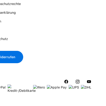
nschutzrechte
tserklärung
n
chutz
iderrufen