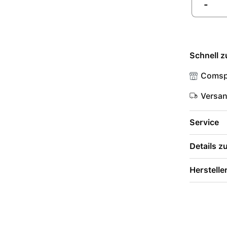
-
Schnell z
Comsp
Versa
Service
Details 
Herstelle