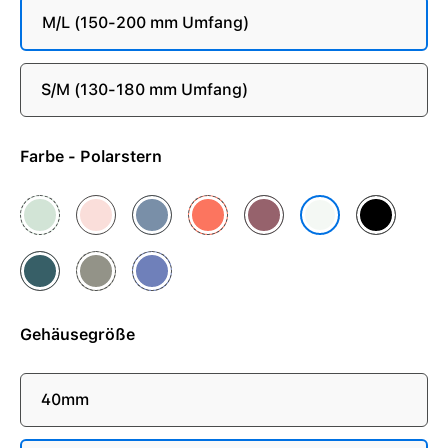
M/L (150-200 mm Umfang)
S/M (130-180 mm Umfang)
Farbe - Polarstern
Aquamarin
Blassrosa
Denim
Mandarine
Pflaume
Schwarz
Polarstern
Seegrün
Steingrau
Veilchen
Gehäusegröße
40mm