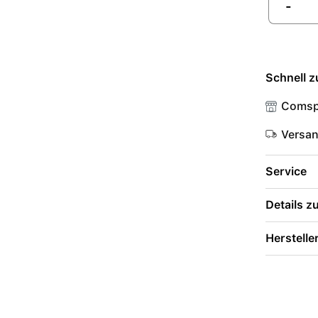
-
Schnell z
Comsp
Versa
Service
Details 
Herstelle