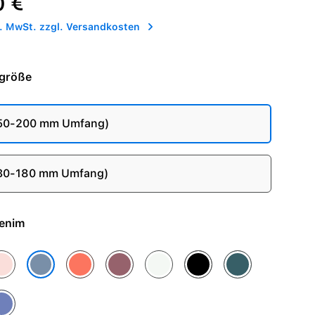
0 €
l. MwSt. zzgl. Versandkosten
größe
150-200 mm Umfang)
130-180 mm Umfang)
 - Denim
n
assrosa
Mandarine
Pflaume
Polarstern
Schwarz
Seegrün
Denim
ilchen