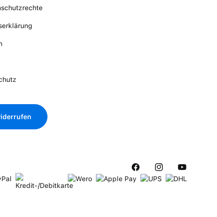
nschutzrechte
tserklärung
n
chutz
iderrufen