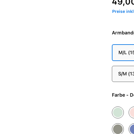
49,0
Preise ink
Armband
M/L (
S/M (
Farbe
Aquamari
Bl
Steingrau
Ve