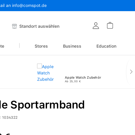
Mail an info@comspot.de
Warenkor
Standort auswählen
te
Stores
Business
Education
Apple Watch Zubehör
Ab 25,00 €
le Sportarmband
:
1034322
reis: