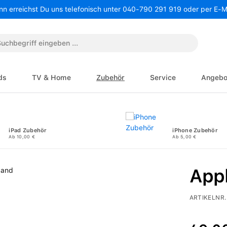
nn erreichst Du uns telefonisch unter 040-790 291 919 oder per E-
ds
TV & Home
Zubehör
Service
Angebo
iPad Zubehör
iPhone Zubehör
Ab 10,00 €
Ab 5,00 €
App
ARTIKELNR.
Regulärer P