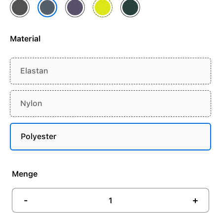
Dunkelgrau
Nebelviolett
Neongelb
Waldgrün
Maritimblau
Material
Elastan
Nylon
Polyester
Menge
-
+