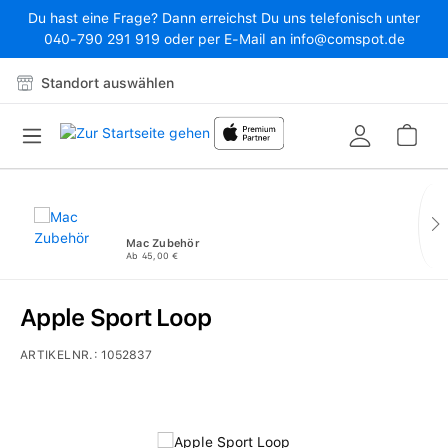
Du hast eine Frage? Dann erreichst Du uns telefonisch unter
Zum Hauptinhalt springen
040-790 291 919 oder per E-Mail an info@comspot.de
Standort auswählen
War
Mac Zubehör
Ab 45,00 €
Apple Sport Loop
ARTIKELNR.:
1052837
Bildergalerie überspringen