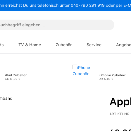
nn erreichst Du uns telefonisch unter 040-790 291 919 oder per E-
ds
TV & Home
Zubehör
Service
Angebo
iPad Zubehör
iPhone Zubehör
Ab 10,00 €
Ab 5,00 €
App
ARTIKELNR.
Regulärer P