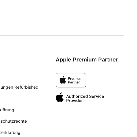
n
Apple Premium Partner
gungen Refurbished
klärung
nschutzrechte
tserklärung