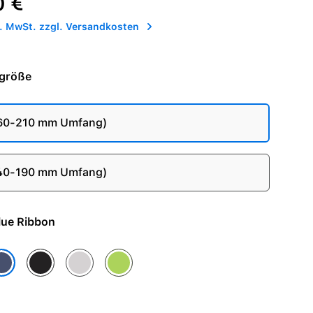
0 €
l. MwSt. zzgl. Versandkosten
größe
160-210 mm Umfang)
140-190 mm Umfang)
e - Blue Ribbon
w Pink
Midnight Black
Veiled Grey
Volt Splash
ue Ribbon