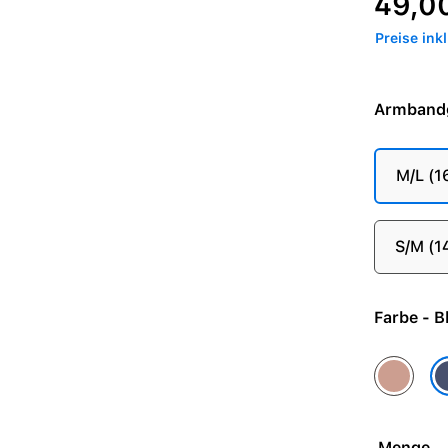
49,0
Preise ink
Armband
M/L (
S/M (
Farb
Alpenglo
Bl
Menge