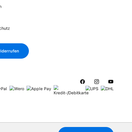
n
chutz
iderrufen