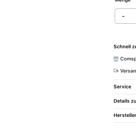
-
Schnell z
Comsp
Versa
Service
Details 
Herstelle