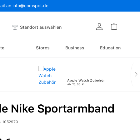
Mail an info@comspot.de
Warenkor
Standort auswählen
te
Stores
Business
Education
Apple Watch Zubehör
Ab 25,00 €
le Nike Sportarmband
:
1052970
reis: