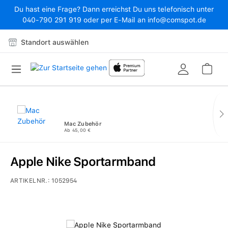
Du hast eine Frage? Dann erreichst Du uns telefonisch unter
Zum Hauptinhalt springen
040-790 291 919 oder per E-Mail an info@comspot.de
Standort auswählen
War
Mac Zubehör
Ab 45,00 €
Apple Nike Sportarmband
ARTIKELNR.:
1052954
Bildergalerie überspringen