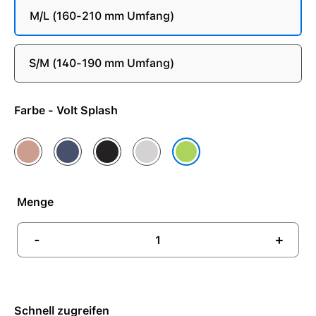
M/L (160-210 mm Umfang)
S/M (140-190 mm Umfang)
Farbe - Volt Splash
Alpenglow Pink
Blue Ribbon
Midnight Black
Veiled Grey
Volt Splash
Menge
-
+
Schnell zugreifen