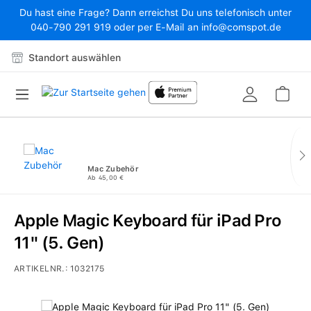
Du hast eine Frage? Dann erreichst Du uns telefonisch unter
Zum Hauptinhalt springen
040-790 291 919 oder per E-Mail an info@comspot.de
Standort auswählen
War
Mac Zubehör
Ab 45,00 €
Apple Magic Keyboard für iPad Pro
11" (5. Gen)
ARTIKELNR.:
1032175
Bildergalerie überspringen