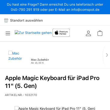
Du hast eine Frage? Dann erreichst Du uns telefonisch unter
Zum Hauptinhalt springen
040-790 291 919 oder per E-Mail an info@comspot.de
Standort auswählen
War
Mac Zubehör
Ab 45,00 €
Apple Magic Keyboard für iPad Pro
11" (5. Gen)
ARTIKELNR.:
1032170
Bildergalerie überspringen