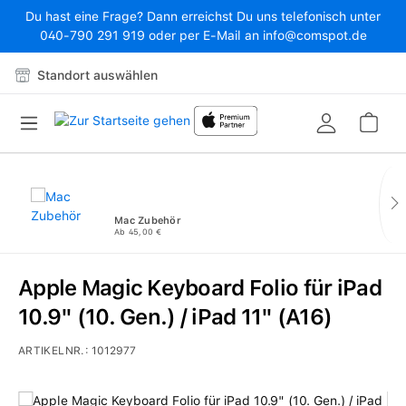
Du hast eine Frage? Dann erreichst Du uns telefonisch unter
Zum Hauptinhalt springen
040-790 291 919 oder per E-Mail an info@comspot.de
Standort auswählen
War
Mac Zubehör
Ab 45,00 €
Apple Magic Keyboard Folio für iPad
10.9" (10. Gen.) / iPad 11" (A16)
ARTIKELNR.:
1012977
Bildergalerie überspringen