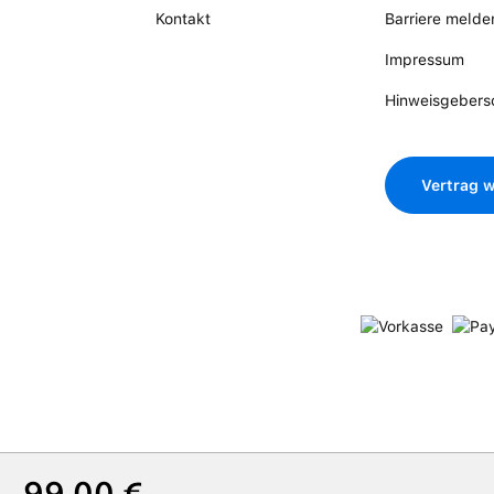
Kontakt
Barriere melde
Impressum
Hinweisgebers
Vertrag w
Regulärer Preis:
99,00 €