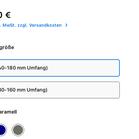
reis:
0 €
l. MwSt. zzgl. Versandkosten
größe
140-180 mm Umfang)
130-160 mm Umfang)
 - Karamell
avy
Silbergrau