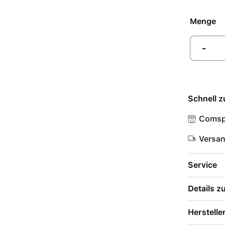
Menge
-
Schnell z
Comsp
Versa
Service
Details 
Herstelle