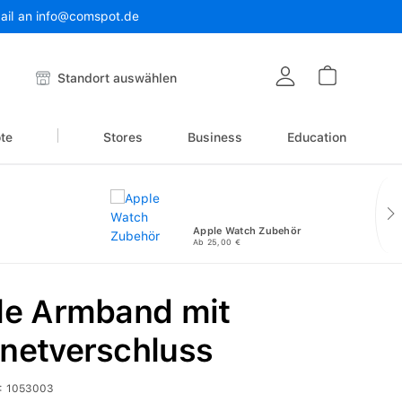
Mail an info@comspot.de
Warenkor
Standort auswählen
te
Stores
Business
Education
Apple Watch Zubehör
Ab 25,00 €
le Armband mit
netverschluss
:
1053003