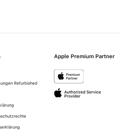
n
Apple Premium Partner
gungen Refurbished
klärung
nschutzrechte
tserklärung