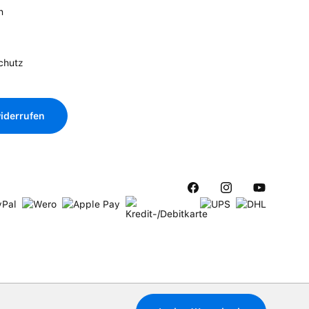
n
chutz
iderrufen