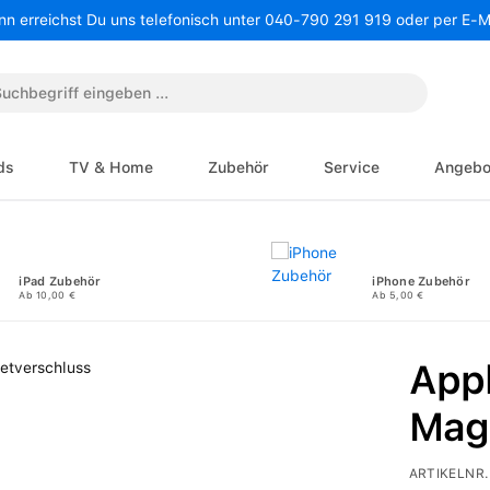
nn erreichst Du uns telefonisch unter 040-790 291 919 oder per E-
ds
TV & Home
Zubehör
Service
Angebo
iPad Zubehör
iPhone Zubehör
Ab 10,00 €
Ab 5,00 €
App
Mag
ARTIKELNR.