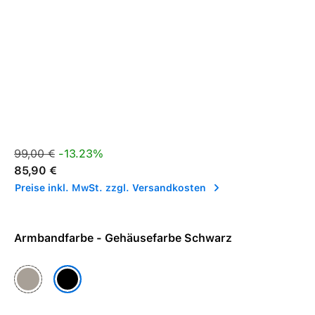
Verkaufspreis:
Regulärer Preis:
99,00 €
-13.23%
85,90 €
Preise inkl. MwSt. zzgl. Versandkosten
Armbandfarbe - Gehäusefarbe Schwarz
Gehäusefarbe Natur
Gehäusefarbe Schwarz