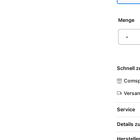
Menge
-
Schnell z
Comsp
Versa
Service
Details 
Herstelle