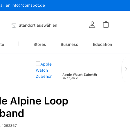
Mail an info@comspot.de
Warenkor
Standort auswählen
te
Stores
Business
Education
Apple Watch Zubehör
Ab 25,00 €
e Alpine Loop
band
:
1052867