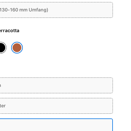
(130-160 mm Umfang)
 - Terracotta
chwarz
Terracotta
n
ter