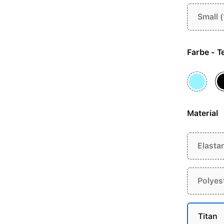
Small 
Farbe
Hellblau
S
Material
Elasta
Polyes
Titan