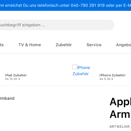
nn erreichst Du uns telefonisch unter 040-790 291 919 oder per E-
ds
TV & Home
Zubehör
Service
Angebo
iPad Zubehör
iPhone Zubehör
Ab 10,00 €
Ab 5,00 €
Appl
Arm
ARTIKELNR.