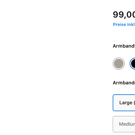
Regulärer P
99,0
Preise ink
Gehäusef
G
Armband
Large
Mediu