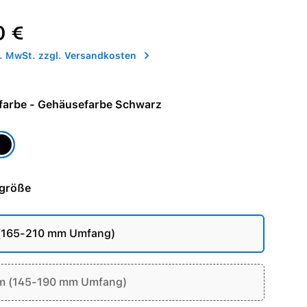
reis:
0 €
l. MwSt. zzgl. Versandkosten
Armbandfarbe - Gehäusefarbe Schwarz
arbe Natur
ehäusefarbe Schwarz
größe
 (165-210 mm Umfang)
m (145-190 mm Umfang)