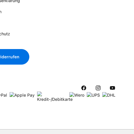
tserklärung
n
chutz
iderrufen