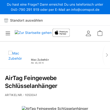
Du hast eine Frage? Dann erreichst Du uns telefonisch unter
Zum Hauptinhalt springen
040-790 291 919 oder per E-Mail an info@comspot.de
Standort auswählen
War
Mac Zubehör
Ab 45,00 €
AirTag Feingewebe
Schlüsselanhänger
ARTIKELNR.:
1053041
Bildergalerie überspringen