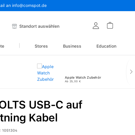
Mail an info@comspot.de
Warenkor
Standort auswählen
te
Stores
Business
Education
Apple Watch Zubehör
Ab 25,00 €
OLTS USB-C auf
tning Kabel
:
1051304