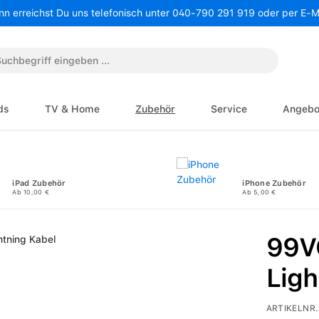
nn erreichst Du uns telefonisch unter 040-790 291 919 oder per E-
ds
TV & Home
Zubehör
Service
Angebo
iPad Zubehör
iPhone Zubehör
Ab 10,00 €
Ab 5,00 €
99V
Ligh
ARTIKELNR.