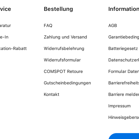
vice
Bestellung
Informatio
ratur
FAQ
AGB
e-In
Zahlung und Versand
Garantiebedin
ation-Rabatt
Widerrufsbelehrung
Batteriegesetz
Widerrufsformular
Datenschutzer
COMSPOT Retoure
Formular Date
Gutscheinbedingungen
Barrierefreihei
Kontakt
Barriere melde
Impressum
Hinweisgebers