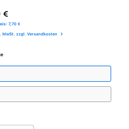
reis:
 €
is: 7,70 €
l. MwSt. zzgl. Versandkosten
ge