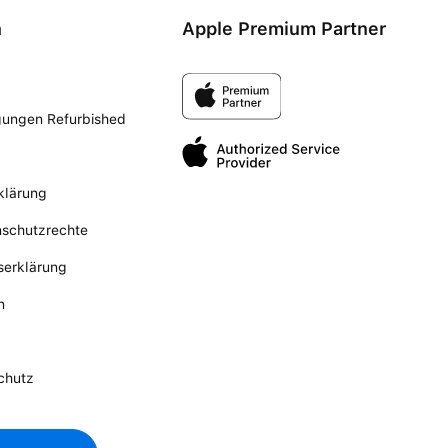
n
Apple Premium Partner
gungen Refurbished
klärung
nschutzrechte
tserklärung
n
chutz