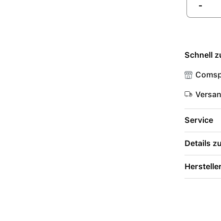
-
Schnell z
Comsp
Versa
Service
Details 
Herstelle