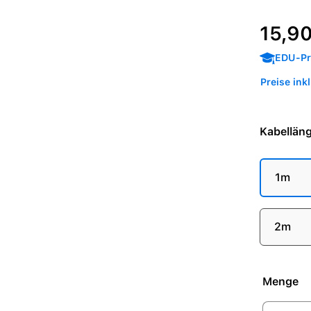
Regulärer P
15,90
EDU-Pre
Preise ink
Kabellän
1m
2m
Menge