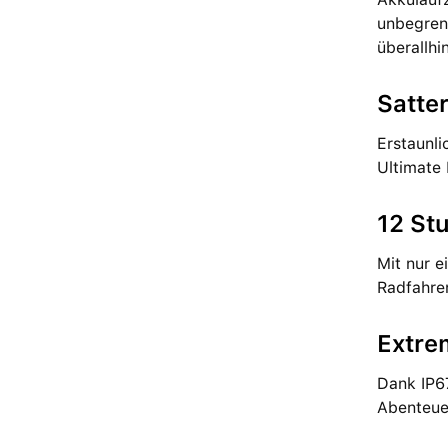
unbegren
überallh
Satte
Erstaunl
Ultimate
12 St
Mit nur e
Radfahre
Extre
Dank IP67
Abenteue