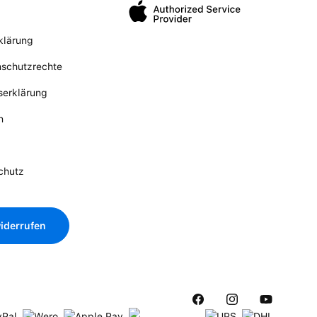
klärung
nschutzrechte
tserklärung
n
chutz
iderrufen