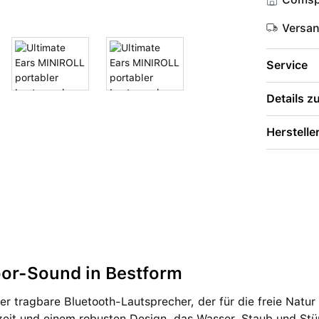
Versa
Service
Details 
Herstelle
or-Sound in Bestform
der tragbare Bluetooth-Lautsprecher, der für die freie Natu
zeit und einem robusten Design, das Wasser, Staub und Stü