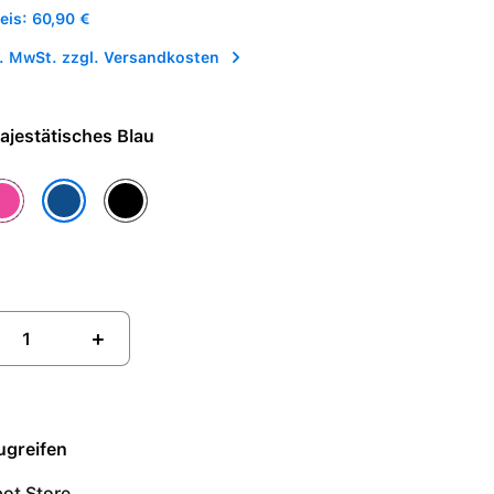
is: 60,90 €
l. MwSt. zzgl. Versandkosten
e - Majestätisches Blau
es Grau
ruhigendes Pink
Sanftes Schwarz
Majestätisches Blau
+
ugreifen
ot Store