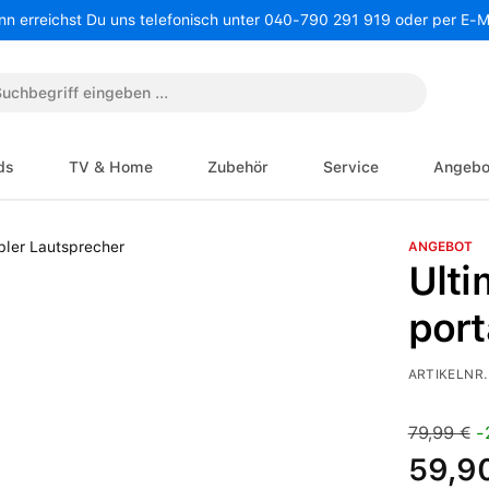
nn erreichst Du uns telefonisch unter 040-790 291 919 oder per E-
ds
TV & Home
Zubehör
Service
Angebo
ANGEBOT
Ulti
port
ARTIKELNR.
Verkaufspre
Regulärer 
79,99 €
-
59,9