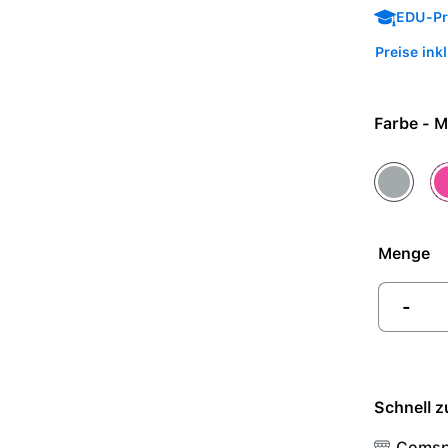
EDU-Pre
Preise ink
Farb
Attraktiv
Be
Menge
-
Schnell z
Comsp