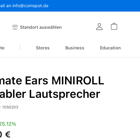
Mail an info@comspot.de
Warenkor
Standort auswählen
te
Stores
Business
Education
mate Ears MINIROLL
abler Lautsprecher
:
1050203
is:
Preis:
25.12%
0 €