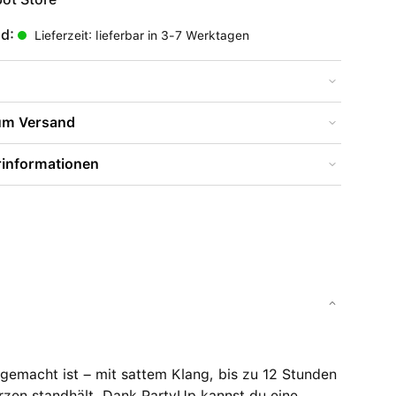
nd:
Lieferzeit: lieferbar in 3-7 Werktagen
zum Versand
rinformationen
r gemacht ist – mit sattem Klang, bis zu 12 Stunden
rzen standhält. Dank PartyUp kannst du eine