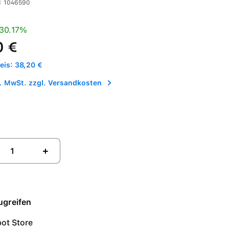
:
1046590
is:
Preis:
30.17%
0 €
is: 38,20 €
l. MwSt. zzgl. Versandkosten
+
ugreifen
ot Store