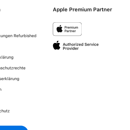
n
Apple Premium Partner
gungen Refurbished
klärung
nschutzrechte
tserklärung
n
chutz