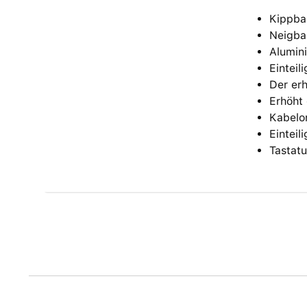
Kippba
Neigba
Alumini
Einteil
Der er
Erhöht 
Kabelor
Einteil
Tastatu