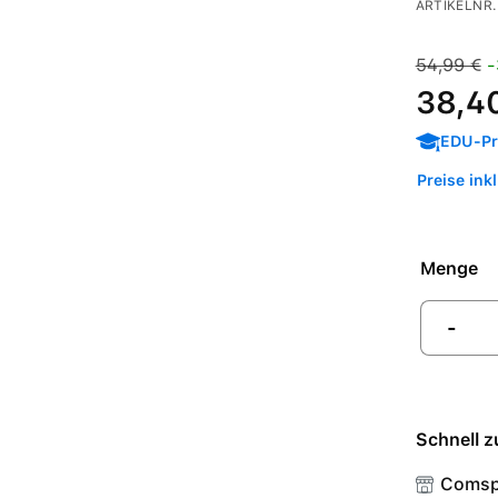
ARTIKELNR.
Verkaufspre
Regulärer 
54,99 €
-
38,4
EDU-Pre
Preise ink
Menge
-
Schnell z
Comsp