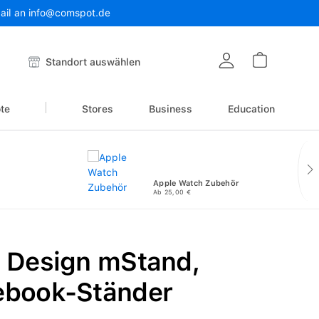
Mail an info@comspot.de
Warenkor
Standort auswählen
te
Stores
Business
Education
Apple Watch Zubehör
Ab 25,00 €
n Design mStand,
ebook-Ständer