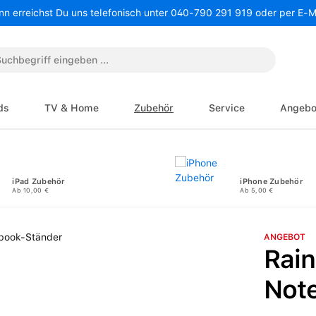
nn erreichst Du uns telefonisch unter 040-790 291 919 oder per E-
ds
TV & Home
Zubehör
Service
Angebo
iPad Zubehör
iPhone Zubehör
Ab 10,00 €
Ab 5,00 €
ANGEBOT
Rai
Not