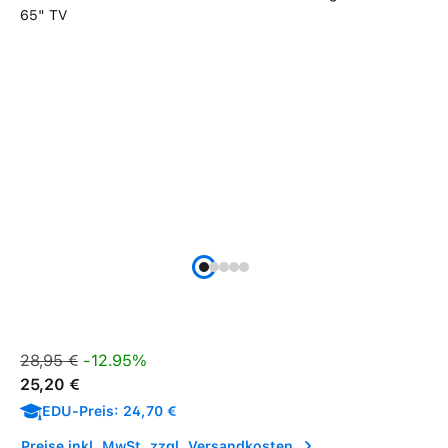
Verkaufspreis:
Regulärer Preis:
28,95 €
-12.95%
25,20 €
EDU-Preis: 24,70 €
Preise inkl. MwSt. zzgl. Versandkosten