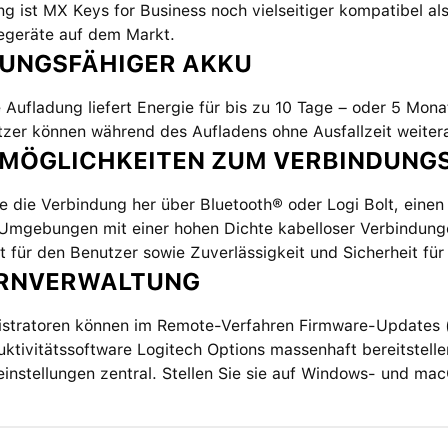
g ist MX Keys for Business noch vielseitiger kompatibel al
iegeräte auf dem Markt.
TUNGSFÄHIGER AKKU
e Aufladung liefert Energie für bis zu 10 Tage – oder 5 Mo
tzer können während des Aufladens ohne Ausfallzeit weiter
 MÖGLICHKEITEN ZUM VERBINDUNG
ie die Verbindung her über Bluetooth® oder Logi Bolt, ein
n Umgebungen mit einer hohen Dichte kabelloser Verbindung
tät für den Benutzer sowie Zuverlässigkeit und Sicherheit für 
ERNVERWALTUNG
istratoren können im Remote-Verfahren Firmware-Updates (
ktivitätssoftware Logitech Options massenhaft bereitstelle
instellungen zentral. Stellen Sie sie auf Windows- und ma