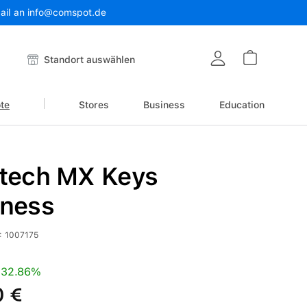
Mail an info@comspot.de
Warenkor
Standort auswählen
te
Stores
Business
Education
itech MX Keys
iness
:
1007175
is:
Preis:
32.86%
0 €