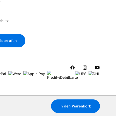
n
chutz
iderrufen
In den Warenkorb