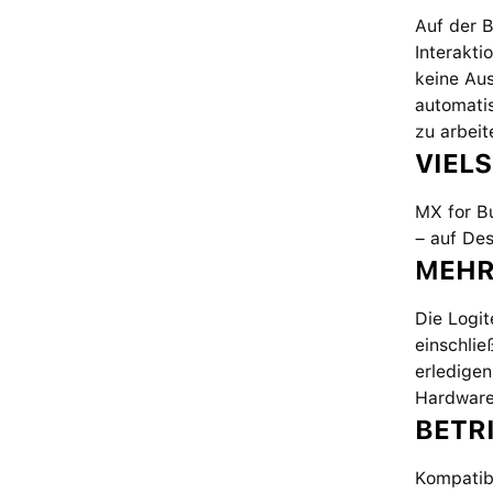
Auf der 
Interakti
keine Aus
automati
zu arbeit
VIEL
MX for B
– auf Des
MEHR
Die Logit
einschlie
erledigen
Hardware
BETR
Kompatib