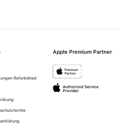
n
Apple Premium Partner
gungen Refurbished
klärung
nschutzrechte
tserklärung