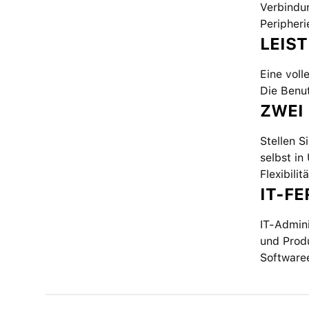
Verbindun
Peripher
LEIS
Eine voll
Die Benu
ZWEI
Stellen S
selbst i
Flexibili
IT-F
IT-Admin
und Produ
Softwaree