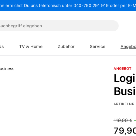
nn erreichst Du uns telefonisch unter 040-790 291 919 oder per E-
ds
TV & Home
Zubehör
Service
Angebo
ANGEBOT
Log
Bus
ARTIKELNR.
Verkaufspre
Regulärer 
119,00 €
-
79,9