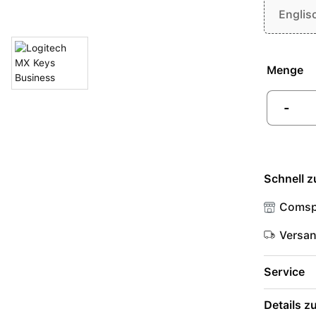
Englis
Menge
-
Schnell z
Comsp
Versa
Service
Details 