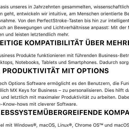
Basis unseres in Jahrzehnten gesammelten, wissenschaftli
on geht, entwickeln wir intuitive, am Menschen orientierte 
nahme. Von den PerfectStroke-Tasten bis hin zur intellige
sch an Bewegungen und Lichtverhältnisse anpasst: Mit der 
en und leisten letztendlich mehr.
SEITIGE KOMPATIBILITÄT ÜBER MEH
usiness Produkte funktionieren mit führenden Business-B
ktops, Notebooks, Tablets und Smartphones. Dadurch sorgen
 PRODUKTIVITÄT MIT OPTIONS
ech Options Software ermöglicht es den Benutzern, die Fun
ßlich MX Keys for Business – zu personalisieren. Dies hilft
 und letztlich mit maximaler Produktivität zu arbeiten. Dab
-Know-hows mit cleverer Software.
IEBSSYSTEMÜBERGREIFENDE KOMPAT
el mit Windows®, macOS, Linux®, Chrome OS™ und macOS un