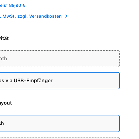
is: 89,90 €
l. MwSt. zzgl. Versandkosten
ität
oth
os via USB-Empfänger
ayout
ch