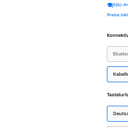
EDU-Pre
Preise ink
Konnektiv
Blueto
Kabell
Tastaturl
Deuts