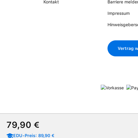
Kontakt
Barriere melde
Impressum
Hinweisgebers
Vertrag w
Verkaufspreis:
79,90 €
EDU-Preis: 89,90 €