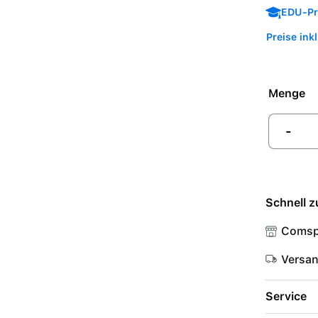
EDU-Pre
Preise ink
Menge
-
Schnell z
Comsp
Versa
Service