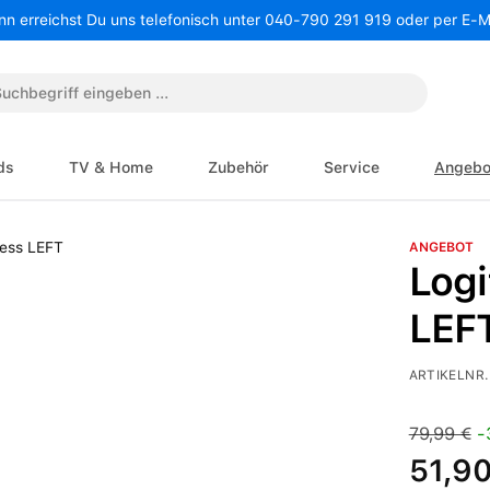
nn erreichst Du uns telefonisch unter 040-790 291 919 oder per E-
ds
TV & Home
Zubehör
Service
Angebo
ANGEBOT
Logi
LEF
ARTIKELNR.
Verkaufspre
Regulärer 
79,99 €
-
51,90