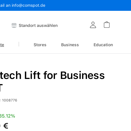
Mail an info@comspot.de
Warenkor
Standort auswählen
te
Stores
Business
Education
tech Lift for Business
T
:
1008776
is:
Preis:
35.12%
 €