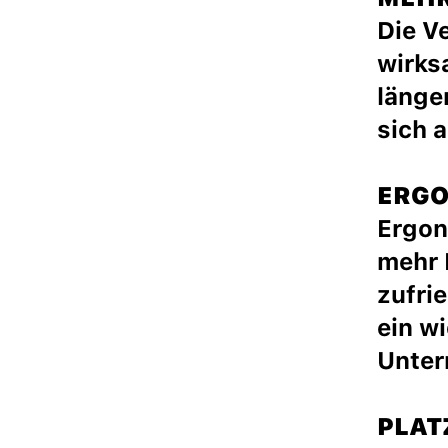
Die V
wirks
länge
sich 
ERGO
Ergon
mehr 
zufri
ein w
Unter
PLAT