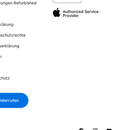
gungen Refurbished
klärung
nschutzrechte
tserklärung
n
chutz
iderrufen