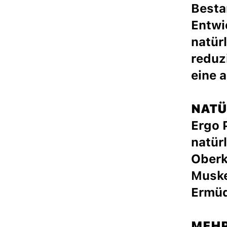
Besta
Entwi
natür
reduz
eine 
NATÜ
Ergo 
natür
Oberk
Muske
Ermüd
MEHR