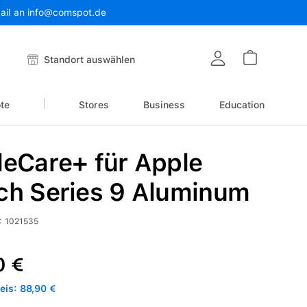
Mail an info@comspot.de
Warenkor
Standort auswählen
te
Stores
Business
Education
eCare+ für Apple
ch Series 9 Aluminum
:
1021535
reis:
0 €
is: 88,90 €