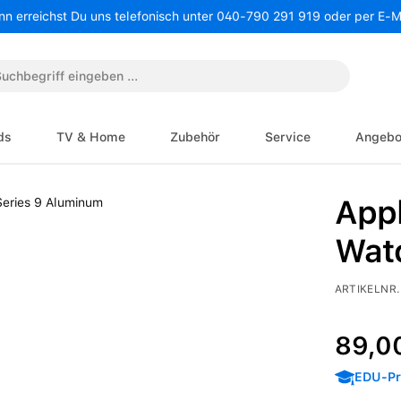
nn erreichst Du uns telefonisch unter 040-790 291 919 oder per E-
ds
TV & Home
Zubehör
Service
Angebo
Appl
Wat
ARTIKELNR.
Regulärer P
89,0
EDU-Pre