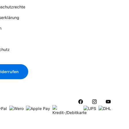
nschutzrechte
tserklärung
n
chutz
iderrufen