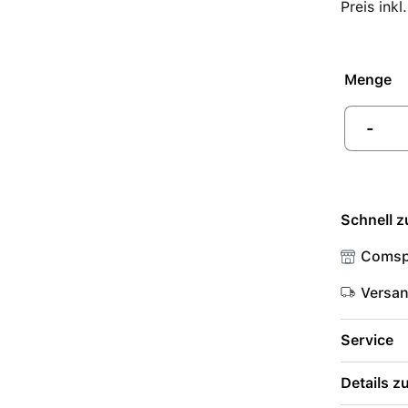
Preis ink
Menge
-
Schnell z
Comsp
Versa
Service
Details 